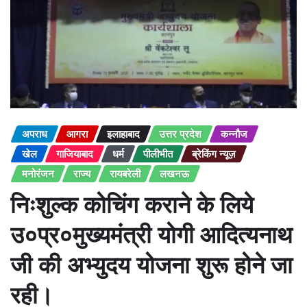
अपराध
आगरा
इलाहाबाद
उत्तर प्रदेश
कन्नौज
खेल
गाजियाबाद
धर्म
पीलीभीत
ब्रेकिंग न्यूज़
मनोरंजन
राज्य
रायबरेली
लखनऊ
निःशुल्क कोचिंग कराने के लिये
उ०प्र०मुख्यमंत्री योगी आदित्यनाथ
जी की अभ्युदय योजना शुरू होने जा
रही।