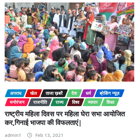
अपराध
खेल
ताजा ख़बरें
देश
धर्म
ब्रेकिंग न्यूज़
मनोरंजन
राजनीति
राज्य
विश्व
व्यापार
शिक्षा
राष्ट्रीय महिला दिवस पर महिला घेरा सभा आयोजित
कर,गिनाई भाजपा की विफलताएं|
admin1
Feb 13, 2021