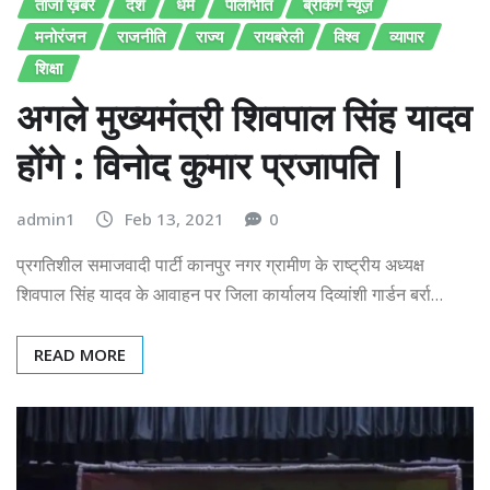
ताजा ख़बरें
देश
धर्म
पीलीभीत
ब्रेकिंग न्यूज़
मनोरंजन
राजनीति
राज्य
रायबरेली
विश्व
व्यापार
शिक्षा
अगले मुख्यमंत्री शिवपाल सिंह यादव
होंगे : विनोद कुमार प्रजापति |
admin1
Feb 13, 2021
0
प्रगतिशील समाजवादी पार्टी कानपुर नगर ग्रामीण के राष्ट्रीय अध्यक्ष
शिवपाल सिंह यादव के आवाहन पर जिला कार्यालय दिव्यांशी गार्डन बर्रा…
READ MORE