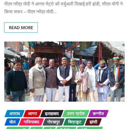
पीएम नरेंद्र मोदी ने आगरा मेट्रो को वर्चुअली दिखाई हरी झंडी, सीएम योगी ने
किया सफर – पीएम नरेंद्र मोदी…
READ MORE
अपराध
आगरा
इलाहाबाद
उत्तर प्रदेश
कन्नौज
खेल
गाजियाबाद
गोरखपुर
चित्रकूट
झांसी