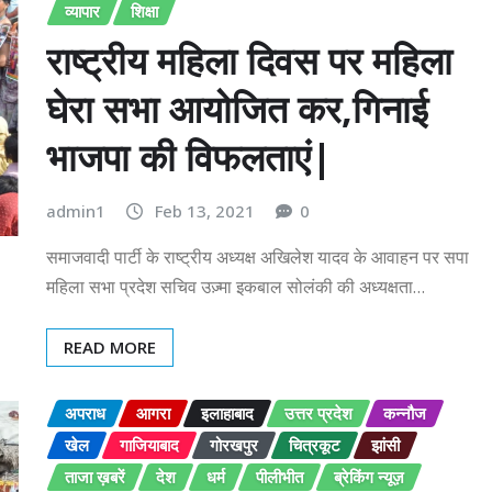
व्यापार
शिक्षा
राष्ट्रीय महिला दिवस पर महिला
घेरा सभा आयोजित कर,गिनाई
भाजपा की विफलताएं|
admin1
Feb 13, 2021
0
समाजवादी पार्टी के राष्ट्रीय अध्यक्ष अखिलेश यादव के आवाहन पर सपा
महिला सभा प्रदेश सचिव उज़्मा इकबाल सोलंकी की अध्यक्षता…
READ MORE
अपराध
आगरा
इलाहाबाद
उत्तर प्रदेश
कन्नौज
खेल
गाजियाबाद
गोरखपुर
चित्रकूट
झांसी
ताजा ख़बरें
देश
धर्म
पीलीभीत
ब्रेकिंग न्यूज़