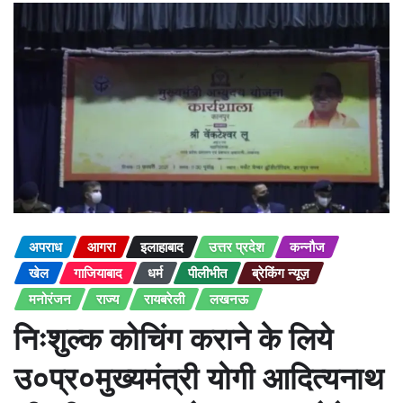
अपराध
आगरा
इलाहाबाद
उत्तर प्रदेश
कन्नौज
खेल
गाजियाबाद
धर्म
पीलीभीत
ब्रेकिंग न्यूज़
मनोरंजन
राज्य
रायबरेली
लखनऊ
निःशुल्क कोचिंग कराने के लिये
उ०प्र०मुख्यमंत्री योगी आदित्यनाथ