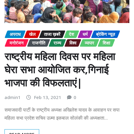
अपराध
खेल
ताजा ख़बरें
देश
धर्म
ब्रेकिंग न्यूज़
मनोरंजन
राजनीति
राज्य
विश्व
व्यापार
शिक्षा
राष्ट्रीय महिला दिवस पर महिला
घेरा सभा आयोजित कर,गिनाई
भाजपा की विफलताएं|
admin1
Feb 13, 2021
0
समाजवादी पार्टी के राष्ट्रीय अध्यक्ष अखिलेश यादव के आवाहन पर सपा
महिला सभा प्रदेश सचिव उज़्मा इकबाल सोलंकी की अध्यक्षता…