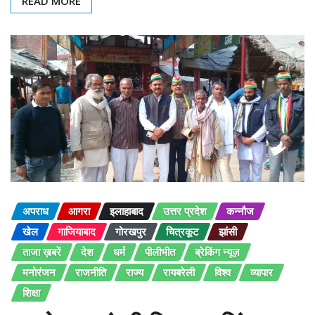
READ MORE
अपराध
आगरा
इलाहाबाद
उत्तर प्रदेश
कन्नौज
खेल
गाजियाबाद
गोरखपुर
चित्रकूट
झांसी
ताजा ख़बरें
देश
धर्म
पीलीभीत
ब्रेकिंग न्यूज़
मनोरंजन
राजनीति
राज्य
रायबरेली
विश्व
व्यापार
शिक्षा