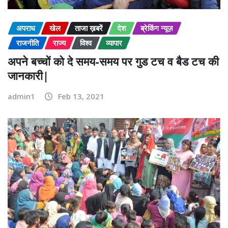
अपराध
खेल
ताजा ख़बरें
देश
ब्रेकिंग न्यूज़
राजनीति
राज्य
विश्व
व्यापार
अपने बच्चों को दे समय-समय पर गुड टच व बैड टच की
जानकारी|
admin1
Feb 13, 2021