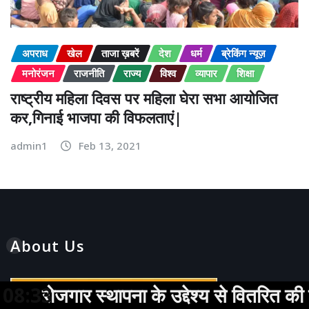
अपराध
खेल
ताजा ख़बरें
देश
धर्म
ब्रेकिंग न्यूज़
मनोरंजन
राजनीति
राज्य
विश्व
व्यापार
शिक्षा
राष्ट्रीय महिला दिवस पर महिला घेरा सभा आयोजित
कर,गिनाई भाजपा की विफलताएं|
admin1
Feb 13, 2021
About Us
ना के उद्देश्य से वितरित की गई सिलाई मशीने
08:33