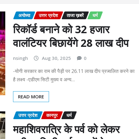
अयोध्या
उत्तर प्रदेश
ताजा ख़बरें
धर्म
रिकॉर्ड बनाने को 32 हजार
वालंटियर बिछायेंगे 28 लाख दीप
nsingh
Aug 30, 2025
0
-योगी सरकार का राम की पैड़ी पर 26.11 लाख दीप प्रज्वलित करने का
है लक्ष्य -एडीएम सिटी मुख्य व अन्य…
READ MORE
उत्तर प्रदेश
कानपुर
धर्म
महाशिवरात्रि के पर्व को लेकर