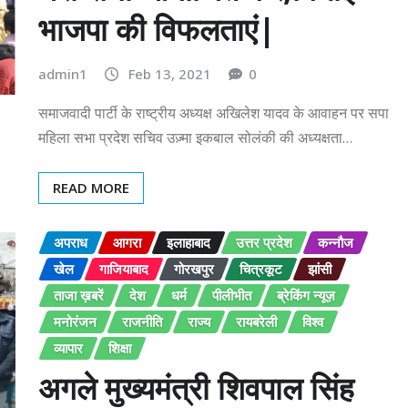
भाजपा की विफलताएं|
admin1
Feb 13, 2021
0
समाजवादी पार्टी के राष्ट्रीय अध्यक्ष अखिलेश यादव के आवाहन पर सपा
महिला सभा प्रदेश सचिव उज़्मा इकबाल सोलंकी की अध्यक्षता…
READ MORE
अपराध
आगरा
इलाहाबाद
उत्तर प्रदेश
कन्नौज
खेल
गाजियाबाद
गोरखपुर
चित्रकूट
झांसी
ताजा ख़बरें
देश
धर्म
पीलीभीत
ब्रेकिंग न्यूज़
मनोरंजन
राजनीति
राज्य
रायबरेली
विश्व
व्यापार
शिक्षा
अगले मुख्यमंत्री शिवपाल सिंह