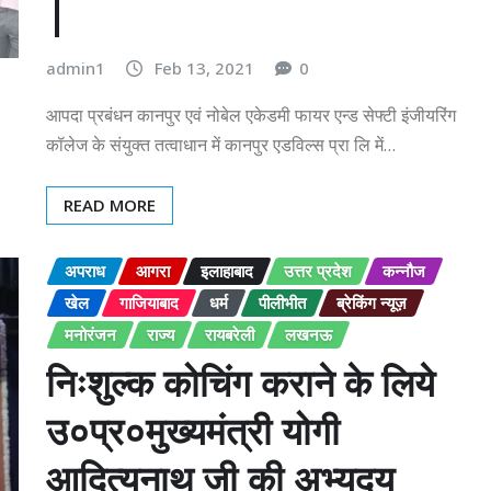
|
admin1
Feb 13, 2021
0
आपदा प्रबंधन कानपुर एवं नोबेल एकेडमी फायर एन्ड सेफ्टी इंजीयरिंग
कॉलेज के संयुक्त तत्वाधान में कानपुर एडविल्स प्रा लि में…
READ MORE
अपराध
आगरा
इलाहाबाद
उत्तर प्रदेश
कन्नौज
खेल
गाजियाबाद
धर्म
पीलीभीत
ब्रेकिंग न्यूज़
मनोरंजन
राज्य
रायबरेली
लखनऊ
निःशुल्क कोचिंग कराने के लिये
उ०प्र०मुख्यमंत्री योगी
आदित्यनाथ जी की अभ्युदय