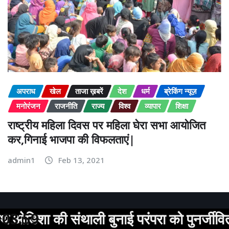
अपराध
खेल
ताजा ख़बरें
देश
धर्म
ब्रेकिंग न्यूज़
मनोरंजन
राजनीति
राज्य
विश्व
व्यापार
शिक्षा
राष्ट्रीय महिला दिवस पर महिला घेरा सभा आयोजित
कर,गिनाई भाजपा की विफलताएं|
admin1
Feb 13, 2021
ुनाई परंपरा को पुनर्जीवित किया
03:59