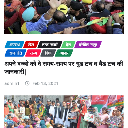
अपराध
खेल
ताजा ख़बरें
देश
ब्रेकिंग न्यूज़
राजनीति
राज्य
विश्व
व्यापार
अपने बच्चों को दे समय-समय पर गुड टच व बैड टच की
जानकारी|
admin1
Feb 13, 2021