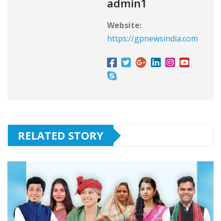
b
r
A
admin1
o
p
Website:
o
p
https://gpnewsindia.com
k
RELATED STORY