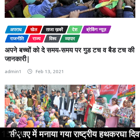
अपराध
खेल
ताजा ख़बरें
देश
ब्रेकिंग न्यूज़
राजनीति
राज्य
विश्व
व्यापार
अपने बच्चों को दे समय-समय पर गुड टच व बैड टच की
जानकारी|
admin1
Feb 13, 2021
राष्ट्रीय हथकरघा दिवस: छात्रों द्वारा बुनाई स
15:29