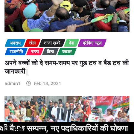
अपराध
खेल
ताजा ख़बरें
देश
ब्रेकिंग न्यूज़
राजनीति
राज्य
विश्व
व्यापार
अपने बच्चों को दे समय-समय पर गुड टच व बैड टच की
जानकारी|
admin1
Feb 13, 2021
पदाधिकारियों की घोषणा
15:44
विकसित भ